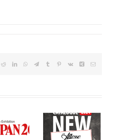
ok
itter
Reddit
LinkedIn
WhatsApp
Telegram
Tumblr
Pinterest
Vk
Xing
Email