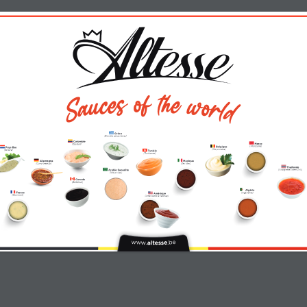
 Grèce  
(Blanche concombres)
 Colombie  
 Maroc  
(Cocktail)
(Marocaine)
 Belgique  
 Pays Bas  
(Mayonnaise)
(Tartare)
 Tunisie  
(Tunisienne)
 Allemagne  
 Mexique  
(Curry Ketchup)
(Tex Mex)
 Thaïlande  
(Vinaigrette Sweet Chili)
 Arabie Saoudite 
(Mayo rissa)
 Canada  
(Barbecue)
 Algérie  
(Algérienne)
 France  
 Amérique  
(Béarnaise)
(Américaine & Ketchup)
www.
.be
altesse