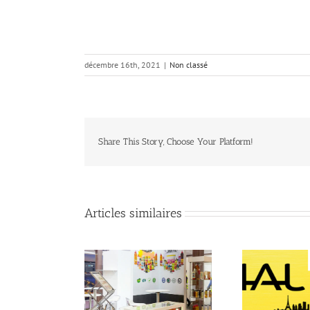
décembre 16th, 2021
|
Non classé
Share This Story, Choose Your Platform!
Articles similaires
od 2026 • 26-30
FOOD