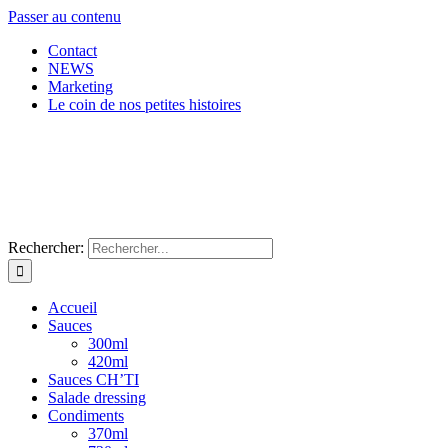
Passer au contenu
Contact
NEWS
Marketing
Le coin de nos petites histoires
Rechercher:
Accueil
Sauces
300ml
420ml
Sauces CH’TI
Salade dressing
Condiments
370ml