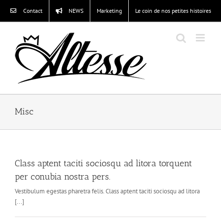
Passer
Contact
NEWS
Marketing
Le coin de nos petites histoires
au
contenu
Misc
Class aptent taciti sociosqu ad litora torquent
per conubia nostra pers.
Vestibulum egestas pharetra felis. Class aptent taciti sociosqu ad litora
[...]