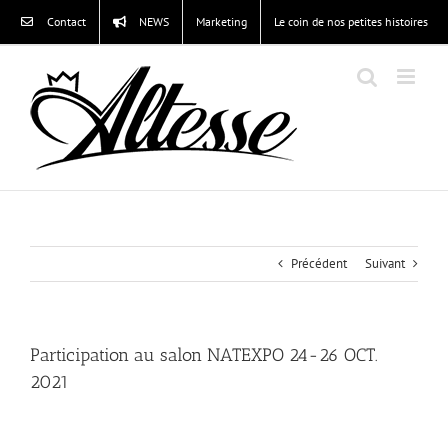
Passer
Contact
NEWS
Marketing
Le coin de nos petites histoires
au
contenu
Précédent
Suivant
Participation au salon NATEXPO 24-26 OCT.
2021