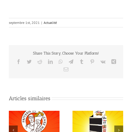
septembre 1st, 2021
|
Actualité
Share This Story, Choose Your Platform!
Facebook
Twitter
Reddit
LinkedIn
WhatsApp
Telegram
Tumblr
Pinterest
Vk
Xing
Email
Articles similaires
Participation au salon
TE
national Auchan avec la