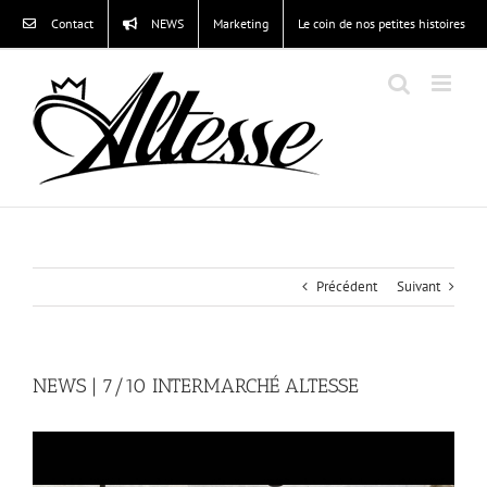
Passer
Contact
NEWS
Marketing
Le coin de nos petites histoires
au
contenu
Précédent
Suivant
NEWS | 7/10 INTERMARCHÉ ALTESSE