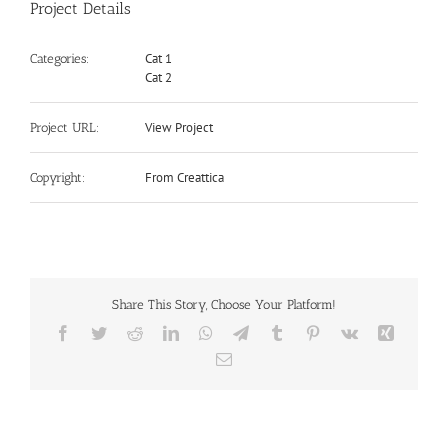
Project Details
Cat 1
Categories:
Cat 2
View Project
Project URL:
From Creattica
Copyright:
Share This Story, Choose Your Platform!
Facebook
Twitter
Reddit
LinkedIn
WhatsApp
Telegram
Tumblr
Pinterest
Vk
Xing
Email