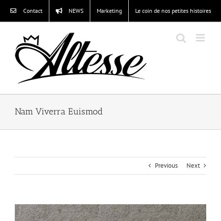
Passer
Contact
NEWS
Marketing
Le coin de nos petites histoires
au
contenu
Nam Viverra Euismod
Previous
Next
View
Larger